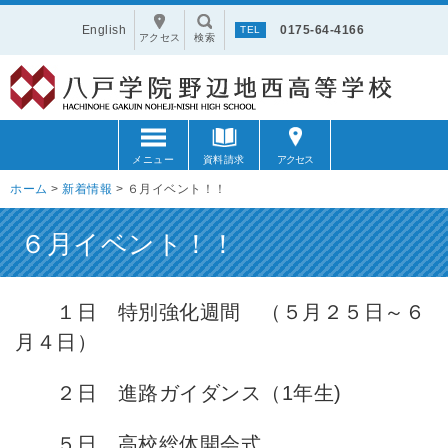
English
0175-64-4166
アクセス
検索
メニュー
資料請求
アクセス
ホーム
>
新着情報
>
６月イベント！！
６月イベント！！
１日 特別強化週間 （５月２５日～６
月４日）
２日 進路ガイダンス（1年生)
５日 高校総体開会式