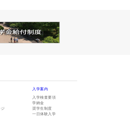
入学案内
入学検査要項
学納金
ージ
奨学生制度
一日体験入学