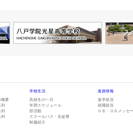
学校生活
進路情報
の概要
高校生の一日
進学状況
系列
年間スケジュール
就職状況
系列
部活動
ＯＢ・ＯＧメッセ
系列
スクールバス・生徒寮
制服紹介